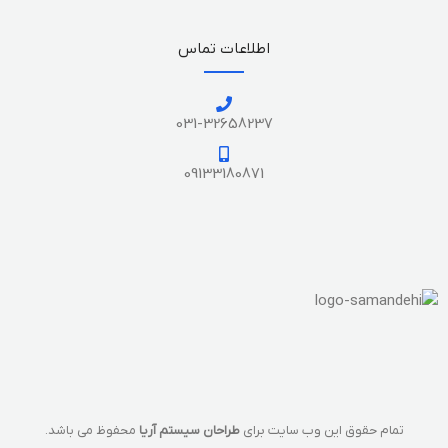
اطلاعات تماس
031-32658237
09133180871
تمام حقوق این وب سایت برای
طراحان سیستم آریا
محفوظ می باشد.