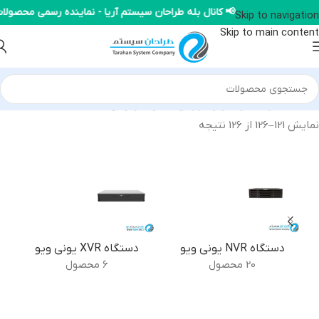
📢 کانال بله طراحان سیستم آریا - نماینده رسمی محصول
Skip to navigation
Skip to main content
خانه
/
محصولات یونی ویو
/
دوربین IP یونی ویو
/
برگه 11
نمایش 121–126 از 126 نتیجه
دستگاه NVR یونی ویو
دستگاه XVR یونی ویو
20 محصول
6 محصول