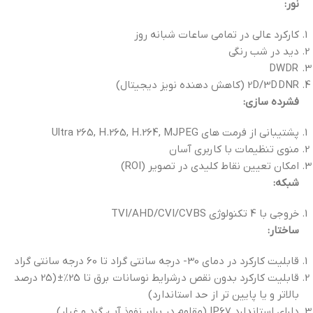
نور:
کارکرد عالی در تمامی ساعات شبانه روز
دید در شب رنگی
DWDR
2D/3D DNR (کاهش دهنده نویز دیجیتال)
فشرده سازی:
پشتیبانی از فرمت های Ultra 265, H.265, H.264, MJPEG
منوی تنظیمات با کاربری آسان
امکان تعيين نقاط کليدي در تصوير (ROI)
شبکه:
خروجی با 4 تکنولوژی TVI/AHD/CVI/CVBS
ساختار:
قابلیت کارکرد در دمای 30- درجه سانتی گراد تا 60 درجه سانتی گراد
قابلیت کارکرد بدون نقص درشرایط نوسانات برق تا 25%± (25 درصد
بالاتر و یا پایین تر از حد استاندارد)
دارای استاندارد IP67 (مقاوم در برابر نفوذ آب، گرد و غبار)