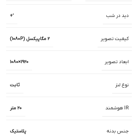
دید در شب
‘+
کیفیت تصویر
2 مگاپیکسل (1080P)
ابعاد تصویر
1920×1080
نوع لنز
ثابت
IR هوشمند
20 متر
جنس بدنه
پلاستیک