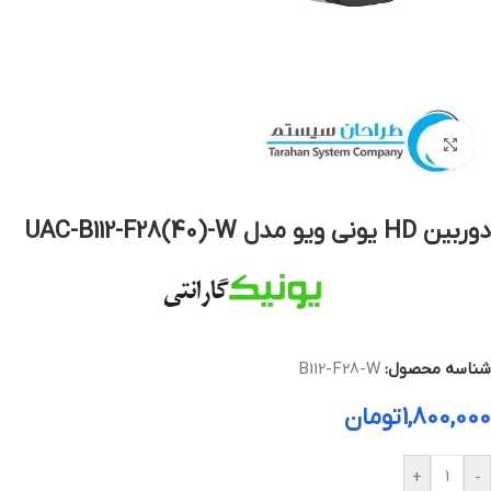
بزرگنمایی تصویر
دوربین HD یونی ویو مدل UAC-B112-F28(40)-W
شناسه محصول:
B112-F28-W
1,800,000
تومان
+
-