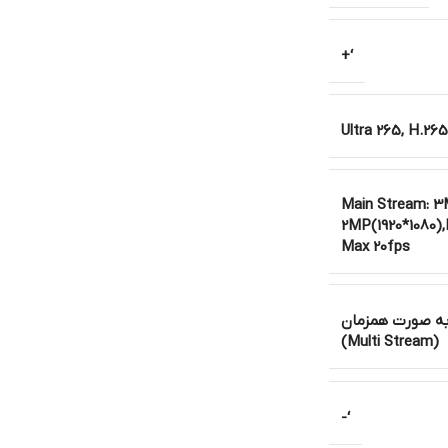
‘+
Ultra 265, H.265
Main Stream: 3
2MP(1920*1080)
Max 20fps
ت مختلف به صورت همزمان
(Multi Stream)
‘-