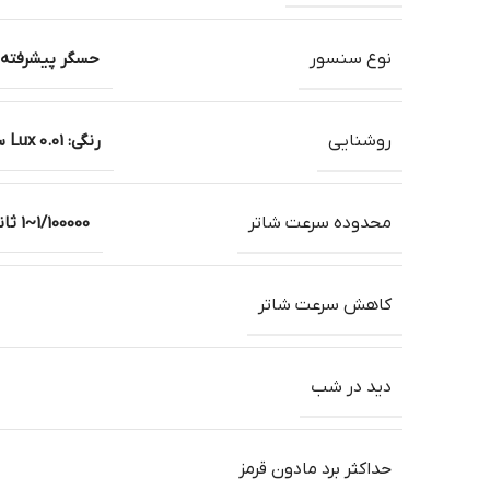
نوع سنسور
حسگر پیشرفته 1/2.7اینچ MOS
روشنایی
رنگی: 0.01 Lux سیاه/سفید: 0 Lux
محدوده سرعت شاتر
1/100000~1 ثانیه، دستی/خودکار
کاهش سرعت شاتر
دید در شب
حداکثر برد مادون قرمز