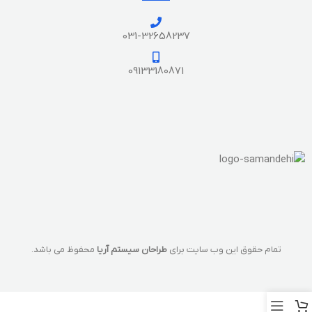
031-32658237
09133180871
تمام حقوق این وب سایت برای
طراحان سیستم آریا
محفوظ می باشد.