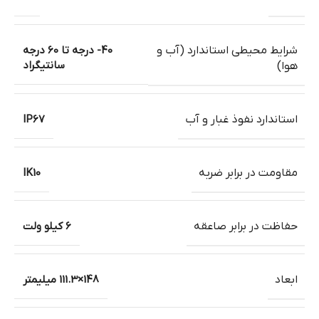
شرایط محیطی استاندارد (آب و
40- درجه تا 60 درجه
سانتیگراد
هوا)
استاندارد نفوذ غبار و آب
IP67
مقاومت در برابر ضربه
IK10
حفاظت در برابر صاعقه
6 کیلو ولت
ابعاد
148×111.3 میلیمتر