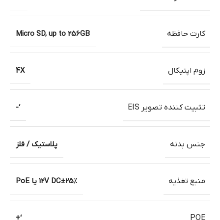
کارت حافظه
Micro SD, up to 256GB
زوم اپتیکال
4X
تثبیت کننده تصویر EIS
‘-
جنس بدنه
پلاستیک / فلز
منبع تغذیه
12V DC±25% یا PoE
‘+
POE