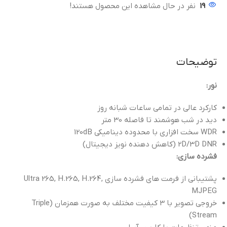
19
نفر در حال مشاهده این محصول هستند!
توضیحات
نور:
کارکرد عالی در تمامی ساعات شبانه روز
دید در شب هوشمند تا فاصله 30 متر
WDR سخت افزاری با محدوده دینامیکی 120dB
2D/3D DNR (کاهش دهنده نویز دیجیتال)
فشرده سازی:
پشتیبانی از فرمت های فشرده سازی Ultra 265, H.265, H.264,
MJPEG
خروجی تصویر با 3 کیفیت مختلف به صورت همزمان (Triple
Stream)