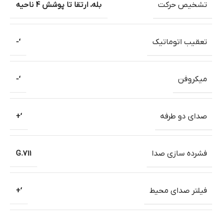
تشخیص حرکت
بله، ارتقا تا پوشش 4 ناحیه
تعقیب اتوماتیک
‘-
میکروفن
‘-
صدای دو طرفه
‘+
فشرده سازی صدا
G.711
فیلتر صدای محیط
‘+