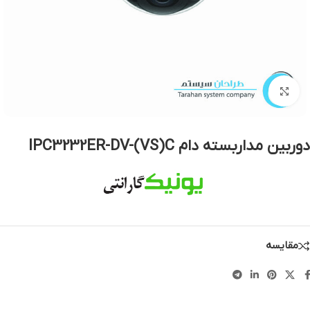
بزرگنمایی تصویر
دوربین مداربسته دام IPC3232ER-DV-(VS)C
مقایسه