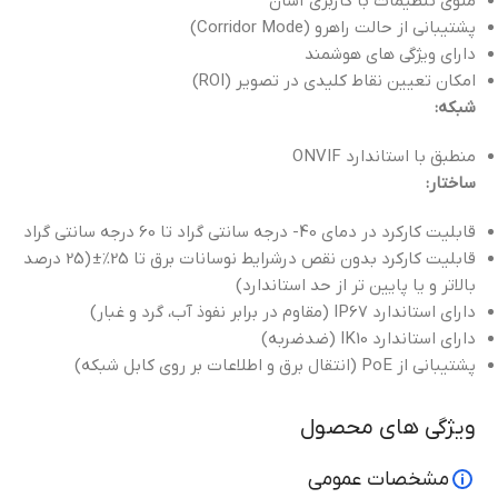
منوی تنظیمات با کاربری آسان
پشتیبانی از حالت راهرو (Corridor Mode)
دارای ویژگی های هوشمند
امکان تعيين نقاط کليدي در تصوير (ROI)
شبکه:
منطبق با استاندارد ONVIF
ساختار:
قابلیت کارکرد در دمای 40- درجه سانتی گراد تا 60 درجه سانتی گراد
قابلیت کارکرد بدون نقص درشرایط نوسانات برق تا 25%± (25 درصد
بالاتر و یا پایین تر از حد استاندارد)
دارای استاندارد IP67 (مقاوم در برابر نفوذ آب، گرد و غبار)
دارای استاندارد IK10 (ضدضربه)
پشتیبانی از PoE (انتقال برق و اطلاعات بر روی کابل شبکه)
ویژگی های محصول
مشخصات عمومی