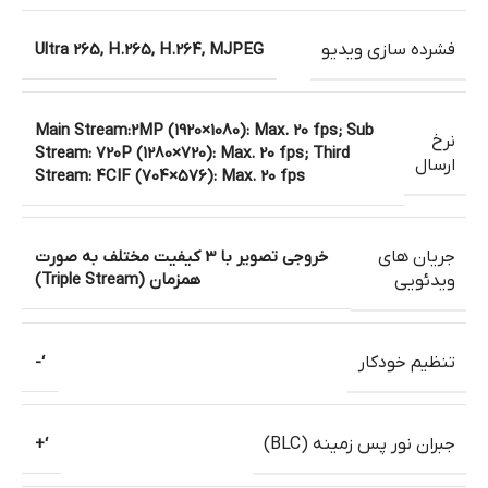
فشرده سازی ویدیو
Ultra 265, H.265, H.264, MJPEG
Main Stream:2MP (1920×1080): Max. 20 fps; Sub
نرخ
Stream: 720P (1280×720): Max. 20 fps; Third
ارسال
Stream: 4CIF (704×576): Max. 20 fps
جریان های
خروجی تصویر با 3 کیفیت مختلف به صورت
همزمان (Triple Stream)
ویدئویی
تنظیم خودکار
‘-
جبران نور پس زمینه (BLC)
‘+