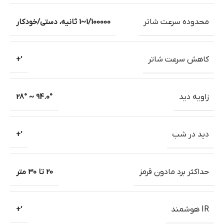
محدوده سرعت شاتر
1/100000~1 ثانیه، دستی/خودکار
کاهش سرعت شاتر
‘+
زاویه دید
94.0° ~ 28°
دید در شب
‘+
حداکثر برد مادون قرمز
20 تا 30 متر
IR هوشمند
‘+