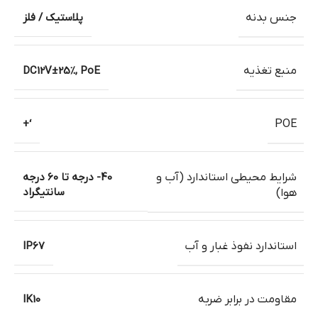
جنس بدنه
پلاستیک / فلز
منبع تغذیه
DC12V±25%, PoE
‘+
POE
شرایط محیطی استاندارد (آب و
40- درجه تا 60 درجه
سانتیگراد
هوا)
استاندارد نفوذ غبار و آب
IP67
مقاومت در برابر ضربه
IK10