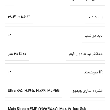
زاویه دید
106.9° ~ 28.4°
دید در شب
‘+
حداکثر برد مادون قرمز
20 تا 30 متر
IR هوشمند
‘+
فشرده سازی ویدیو
Ultra 265, H.265, H.264, MJPEG
Main Stream:4MP (2592*1520): Max. 20 fps; Sub