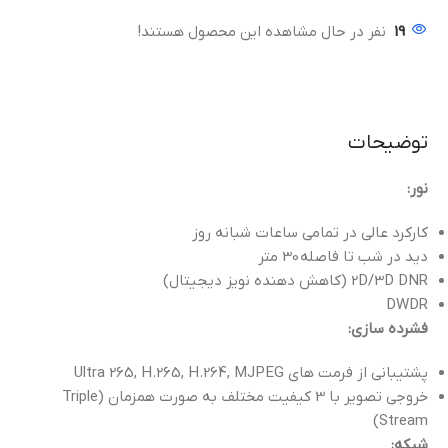
19
نفر در حال مشاهده این محصول هستند!
توضیحات
نور:
کارکرد عالی در تمامی ساعات شبانه روز
دید در شب تا فاصله 30 متر
2D/3D DNR (کاهش دهنده نویز دیجیتال)
DWDR
فشرده سازی:
پشتیبانی از فرمت های Ultra 265, H.265, H.264, MJPEG
خروجی تصویر با 3 کیفیت مختلف به صورت همزمان (Triple
Stream)
شبکه: