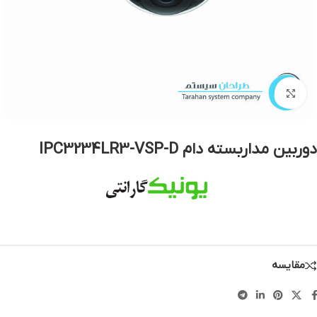
بزرگنمایی تصویر
دوربین مداربسته دام IPC3234LR3-VSP-D
مقایسه