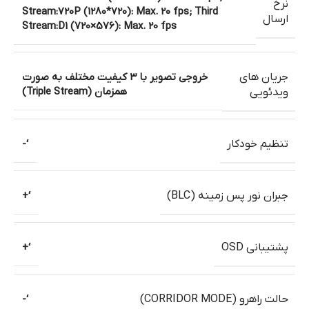
نرخ
Stream:720P (1280*720): Max. 20 fps; Third
ارسال
Stream:D1 (720×576): Max. 20 fps
جریان های
خروجی تصویر با 3 کیفیت مختلف به صورت
همزمان (Triple Stream)
ویدئویی
تنظیم خودکار
‘-
جبران نور پس زمینه (BLC)
‘+
پشتیبانی OSD
‘+
حالت راهرو (CORRIDOR MODE)
‘-