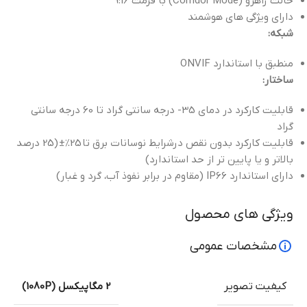
حالت راهرو (Corridor Mode) با فرمت 9:16
دارای ویژگی های هوشمند
شبکه:
منطبق با استاندارد ONVIF
ساختار:
قابلیت کارکرد در دمای 35- درجه سانتی گراد تا 60 درجه سانتی
گراد
قابلیت کارکرد بدون نقص درشرایط نوسانات برق تا 25%± (25 درصد
بالاتر و یا پایین تر از حد استاندارد)
دارای استاندارد IP66 (مقاوم در برابر نفوذ آب، گرد و غبار)
ویژگی های محصول
مشخصات عمومی
کیفیت تصویر
2 مگاپیکسل (1080P)