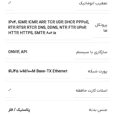
تعقیب اتوماتیک
‘-
IPv4, IGMP, ICMP, ARP, TCP, UDP, DHCP, PPPoE,
پروتکل
RTP, RTSP, RTCP, DNS, DDNS, NTP, FTP, UPnP,
ها
HTTP, HTTPS, SMTP, 802.1x
سازگاری با سیستم
ONVIF, API
پورت شبکه
1RJ45 10M/100M Base-TX Ethernet
اسلات کارت حافظه
‘-
جنس بدنه
پلاستیک / فلز