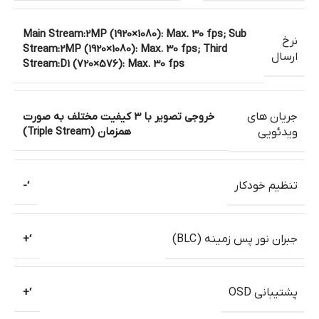
Main Stream:2MP (1920×1080): Max. 30 fps; Sub
نرخ
Stream:2MP (1920×1080): Max. 30 fps; Third
ارسال
Stream:D1 (720×576): Max. 30 fps
جریان های
خروجی تصویر با 3 کیفیت مختلف به صورت
همزمان (Triple Stream)
ویدئویی
تنظیم خودکار
‘-
جبران نور پس زمینه (BLC)
‘+
پشتیبانی OSD
‘+