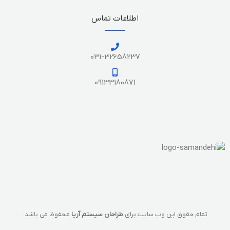
اطلاعات تماس
031-32658237
09133180871
تمام حقوق این وب سایت برای
طراحان سیستم آریا
محفوظ می باشد.