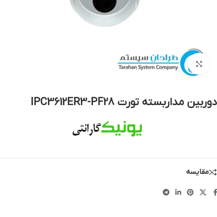
بزرگنمایی تصویر
دوربین مداربسته تورت IPC3612ER3-PF28
مقایسه