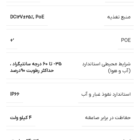
منبع تغذیه
DC12V±25%, PoE
‘+
POE
شرایط محیطی استاندارد
35- تا 60 درجه سانتیگراد ،
حداکثر رطوبت 90درصد
(آب و هوا)
استاندارد نفوذ غبار و آب
IP66
حفاظت در برابر صاعقه
4 کیلو ولت