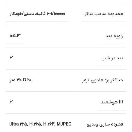
محدوده سرعت شاتر
1/100000~1 ثانیه، دستی/خودکار
زاویه دید
105.2°
دید در شب
‘+
حداکثر برد مادون قرمز
20 تا 30 متر
IR هوشمند
‘+
فشرده سازی ویدیو
Ultra 265, H.265, H.264, MJPEG