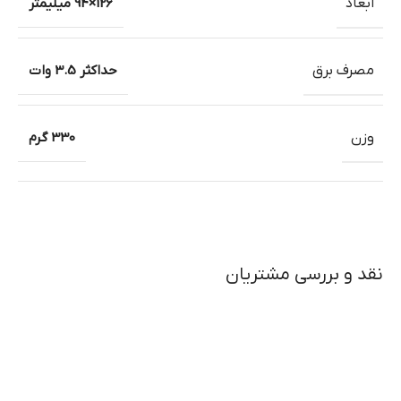
ابعاد
126×94 میلیمتر
مصرف برق
حداکثر 3.5 وات
وزن
330 گرم
نقد و بررسی مشتریان