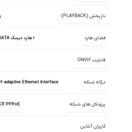
بازپخش (PLAYBACK)
پ
فضای هارد
1 هارد دیسک SATA، ظرفیت تا 6 ترابایت
قابلیت ONVIF
درگاه شبکه
f-adaptive Ethernet Interface
پروتکل های شبکه
HCP, PPPoE
کاربران آنلاین