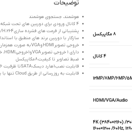
توضیحات
هوشمند، جستجوی هوشمند
4 کانال ورودی برای دوربین های تحت شبکه
پشتیبانی از فرمت های فشرده سازی
5/H.264
8 مگاپیکسل
سازگار با دوربین برند های منطبق با استاندا
خروجی تصویر
HDMI
و
VGA
به صورت همزمان
دارای 1 خروجی تصویر
VGA
و
1
خروجی
HDMI خروجی تصویر ،HDMI
4 کانال
ضبط تصاویر تا کیفیت
8
مگاپیکسل
قابلیت نصب
1
هارد دیسک
SATA
تا ظرفیت 6 ترابایت
قابلیت به روزرسانی از طریق Cloud تنها با یک کلیک
12MP/8MP/6MP/5MP
HDMI/VGA/Audio
4K (3840×2160) /30H
1600×1200 /60Hz, 12