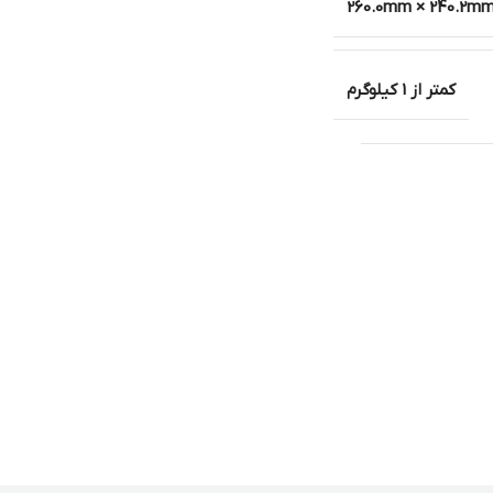
260.0mm × 240.2m
کمتر از 1 کیلوگرم