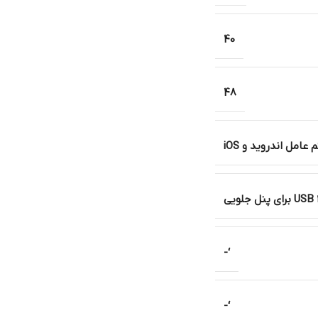
40
48
عامل اندروید و iOS
‘-
‘-