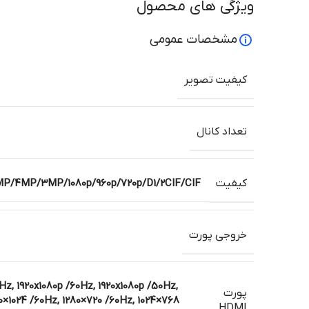
ویژگی های محصول
مشخصات عمومی
کیفیت تصویر
تعداد کانال
کیفیت
/4MP/3MP/1080p/960p/720p/D1/2CIF/CIF
خروجی پورت
z, 1920x1080p /60Hz, 1920x1080p /50Hz,
پورت
80×1024 /60Hz, 1280×720 /60Hz, 1024×768
HDMI