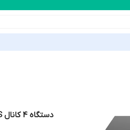
 محصولات یونی ویو
دستگاه 4 کانال NVR301-04S