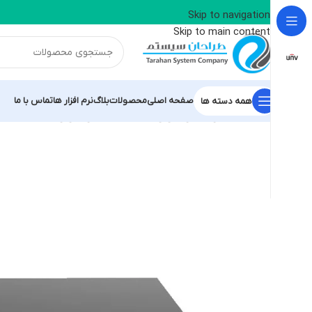
📢 کانال بله طراحان سیستم آریا - نماینده رسمی
Skip to navigation
Skip to main content
صفحه اصلی
محصولات
بلاگ
نرم افزار ها
تماس با ما
همه دسته ها
خانه
/
محصولات یونی ویو
/
دستگاه NVR یونی ویو
/
دستگاه 4 کانال NVR301-04S