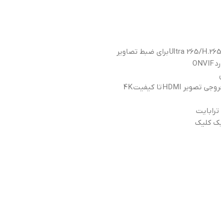
Ultra 265/H.26
برای ضبط تصاویر
رد
ONVIF
تا کیفیت
4K