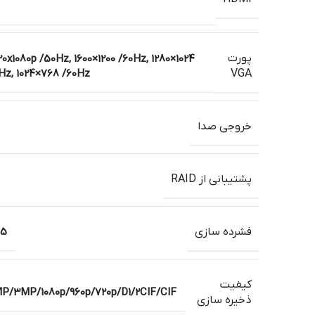
پورت
20x1080p /50Hz, 1600×1200 /60Hz, 1280×1024
0Hz, 1024×768 /60Hz
VGA
خروجی صدا
پشتیبانی از RAID
فشرده سازی
65
کیفیت
3MP/1080p/960p/720p/D1/2CIF/CIF
ذخیره سازی