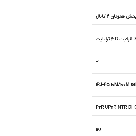
خش همزمان 4 کانال
‘+
1RJ-45 10M/100M sel
P2P, UPnP, NTP, D
128