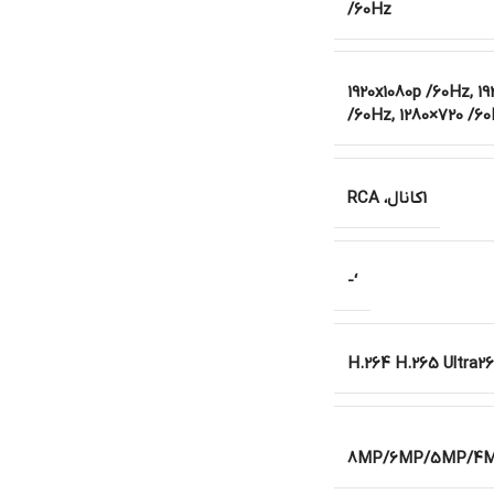
/60Hz
1920x1080p /60Hz, 19
/60Hz, 1280×720 /6
1کانال، RCA
‘-
H.264 H.265 Ultra2
8MP/6MP/5MP/4MP/