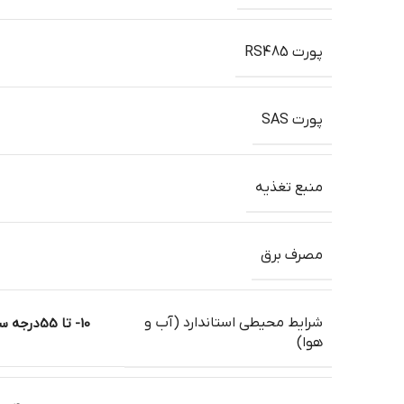
پورت RS485
پورت SAS
منبع تغذیه
مصرف برق
شرایط محیطی استاندارد (آب و
10- تا 55
هوا)