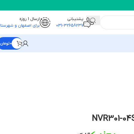
پشتیبانی
ارسال 1 روزه
031-32658237
برای اصفهان و شهرستا
0
تومان