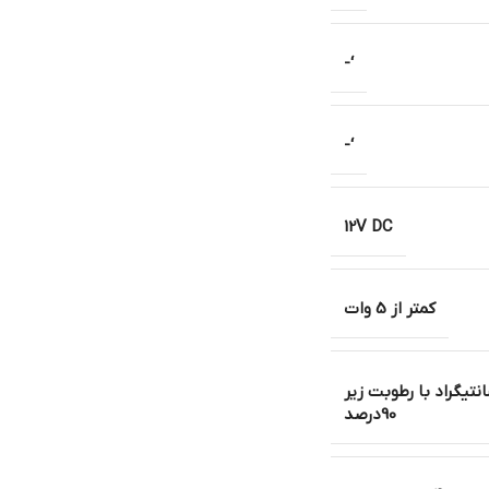
‘-
‘-
12V DC
کمتر از 5 وات
درجه سانتیگراد با رطوبت زیر
90درصد