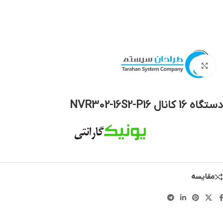
بزرگنمایی تصویر
دستگاه 16 کانال NVR302-16S2-P16
مقایسه