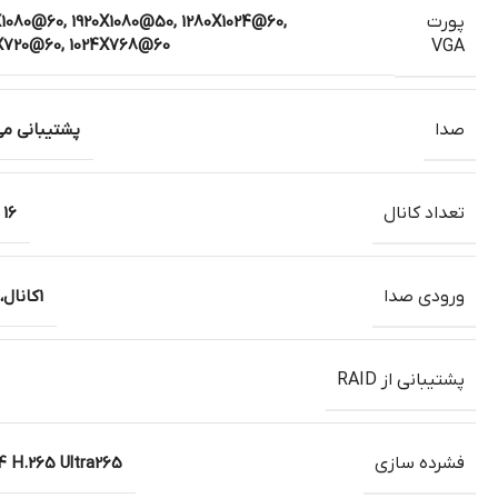
پورت
X1080@60, 1920X1080@50, 1280X1024@60,
X720@60, 1024X768@60
VGA
صدا
پشتیبانی می
تعداد کانال
16 کانال
ورودی صدا
1کانال، RCA
پشتیبانی از RAID
فشرده سازی
4 H.265 Ultra265