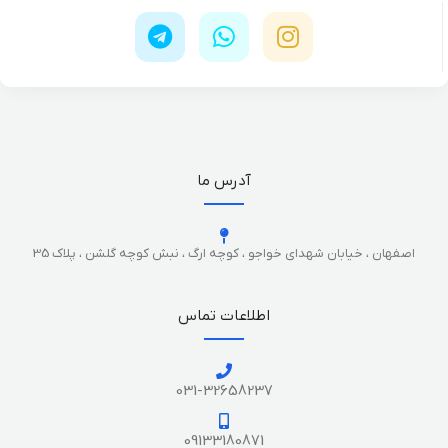
آدرس ما
اصفهان ، خیابان شهدای خواجو ، کوچه ارگ ، نبش کوچه گلشن ، پلاک 35
اطلاعات تماس
031-32658237
09133180871