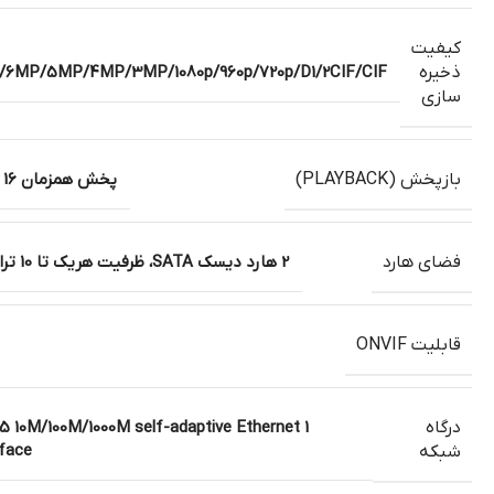
کیفیت
ذخیره
6MP/5MP/4MP/3MP/1080p/960p/720p/D1/2CIF/CIF
سازی
بازپخش (PLAYBACK)
پخش همزمان 16 کانال
فضای هارد
2 هارد دیسک SATA، ظرفیت هریک تا 10 ترابایت
قابلیت ONVIF
درگاه
-45 10M/100M/1000M self-adaptive Ethernet
rface
شبکه