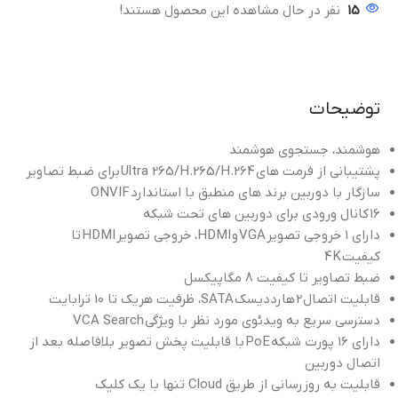
15
نفر در حال مشاهده این محصول هستند!
توضیحات
هوشمند، جستجوی هوشمند
پشتیبانی از فرمت های
Ultra 265/H.265/H.264
برای ضبط تصاویر
سازگار با دوربین برند های منطبق با استاندارد
ONVIF
16
کانال ورودی برای دوربین های تحت شبکه
دارای 1 خروجی تصویر
VGA
و
HDMI
، خروجی تصویر
HDMI
تا
کیفیت
4K
ضبط تصاویر تا کیفیت 8 مگاپیکسل
قابلیت اتصال
2
هارددیسک
SATA
، ظرفیت هریک تا 10 ترابایت
دسترسی سریع به ویدئوی مورد نظر با ویژگی
VCA Search
دارای 16 پورت شبکه
PoE
با قابلیت پخش تصویر بلافاصله بعد از
اتصال دوربین
قابلیت به روزرسانی از طریق Cloud تنها با یک کلیک