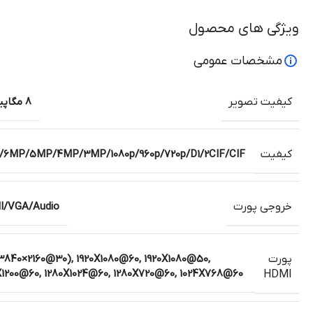
ویژگی های محصول
مشخصات عمومی
کیفیت تصویر
8 مگاپیکسل
کیفیت
6MP/5MP/4MP/3MP/1080p/960p/720p/D1/2CIF/CIF
خروجی پورت
I/VGA/Audio
پورت
3840×2160@30), 1920X1080@60, 1920X1080@50,
X1200@60, 1280X1024@60, 1280X720@60, 1024X768@60
HDMI