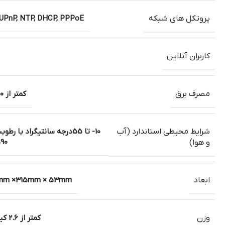
پروتکل های شبکه
 UPnP, NTP, DHCP, PPPoE
کاربران آنلاین
مصرف برق
کمتر از 10 وات
شرایط محیطی استاندارد (آب
10- تا 55درجه سانتیگراد با رطو
90درصد
و هوا)
ابعاد
mm ×315mm × 53mm
وزن
کمتر از 2.6 کیلوگرم