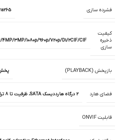
فشرده سازی
tra265
کیفیت
ذخیره
MP/3MP/1080p/960p/720p/D1/2CIF/CIF
سازی
بازپخش (PLAYBACK)
پخش هم
فضای هارد
2 درگاه هارددیسک SATA، ظرفیت تا 8 ترابایت برای هر یک
قابلیت ONVIF