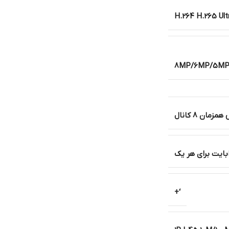
H.264 H.265 Ul
8MP/6MP/5MP/4
زمان 8 کانال
‘+