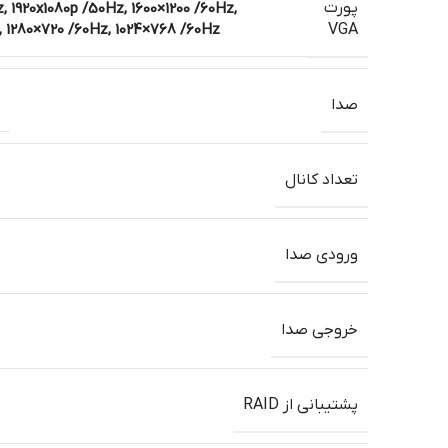
پورت
, 1920x1080p /50Hz, 1600×1200 /60Hz,
, 1280×720 /60Hz, 1024×768 /60Hz
VGA
صدا
تعداد کانال
ورودی صدا
خروجی صدا
پشتیبانی از RAID