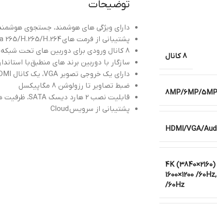
توضیحات
دارای ویژگی های هوشمند، جستجوی هوشمند
پشتیبانی از فرمت های
ra 265/H.265/H.264
8 کانال ورودی برای دوربین های تحت شبکه
8 کانال
سازگار با دوربین برند های منطبق با استاندارد VIF
دارای یک خروجی تصویر VGA، یک کانال HDMI تا کیفیت 4K
ضبط تصاویر تا رزولوشن 8 مگاپیکسل
8MP/6MP/5MP/4
قابلیت نصب 2 هارد دیسک SATA، ظرفیت هریک تا 8 ترابایت
پشتیبانی از سرویس
Cloud
HDMI/VGA/Aud
4K (3840×2160) 
1600×1200 /60Hz
/60Hz