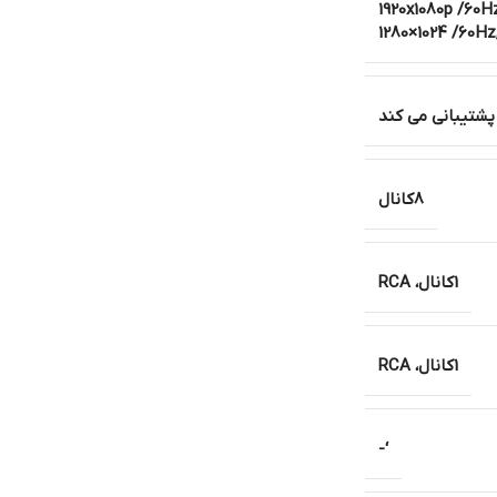
1920x1080p /60Hz
1280×1024 /60Hz
پشتیبانی می کند
8کانال
1کانال، RCA
1کانال، RCA
‘-