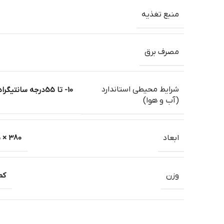
منبع تغذیه
مصرف برق
شرایط محیطی استاندارد
(آب و هوا)
ابعاد
380 × 315 × 46 میلیمتر
وزن
کمتر ا