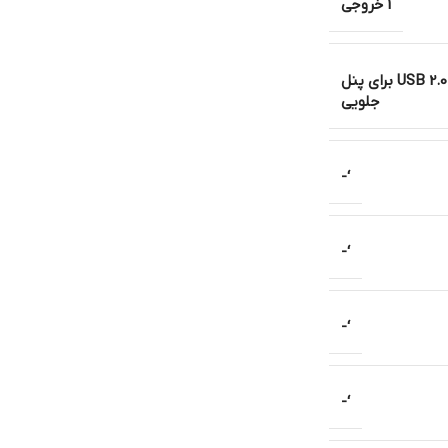
1 خروجی
2 درگاه USB 2.0 برای پنل عقبی و 1 درگاه USB 2.0 برای پنل
جلویی
‘-
‘-
‘-
‘-