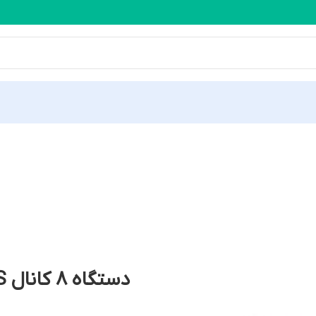
 محصولات یونی ویو
دستگاه 8 کانال NVR302-08S