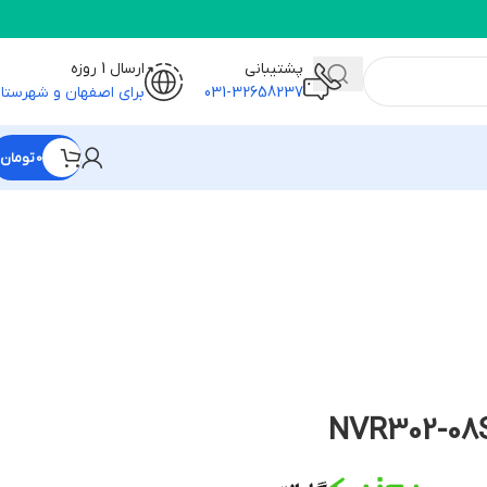
پشتیبانی
ارسال 1 روزه
031-32658237
برای اصفهان و شهرستا
0
تومان