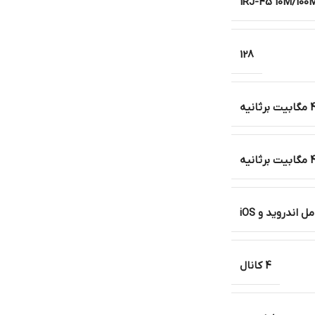
1RJ-45 10M/100M
128
رثانیه
رثانیه
اندروید و iOS
4 کانال