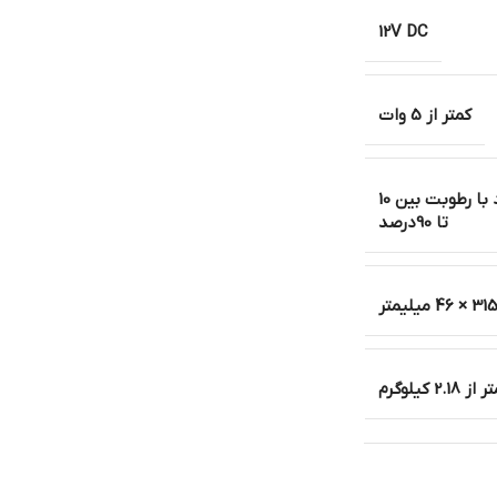
12V DC
کمتر از 5 وات
10- تا 55درجه سانتیگراد با رطوبت بین 10
تا 90درصد
ز 2.18 کیلوگرم