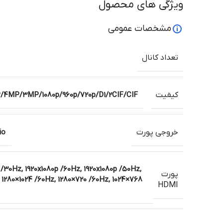
ویژگی های محصول
مشخصات عمومی
تعداد کانال
کیفیت
MP/3MP/1080p/960p/720p/D1/2CIF/CIF
خروجی پورت
io
/30Hz, 1920x1080p /60Hz, 1920x1080p /50Hz,
پورت
, 1280×1024 /60Hz, 1280×720 /60Hz, 1024×768
HDMI