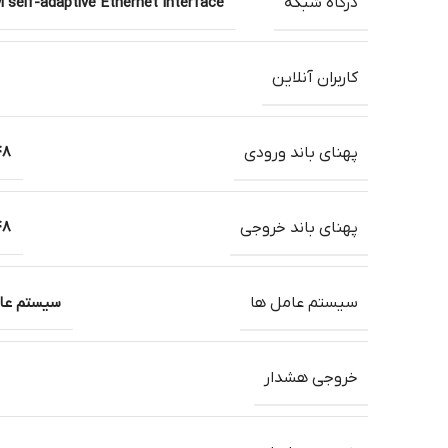
درگاه شبکه
 self-adaptive Ethernet Interface
کاربران آنلاین
پهنای باند ورودی
48 مگابیت ب
پهنای باند خروجی
48 مگابیت ب
سیستم عامل ها
سیستم عامل 
خروجی هشدار