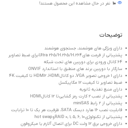
10
نفر در حال مشاهده این محصول هستند!
توضیحات
دارای ویژگی های هوشمند، جستجوی هوشمند
پشتیبانی از فرمت های
Ultra 265/H.265/H.264
برای ضبط تصاویر
64 کانال ورودی برای دوربین های تحت شبکه
سازگار با دوربین برند های منطبق با استاندارد ONVIF
دارای 1 خروجی تصویر VGA، دو کانال HDMI2 ،HDMI تا کیفیت 4K
ضبط تصاویر تا کیفیت 12 مگاپیکسل
دارای منبع تغذیه ثانویه
پشتیبانی از نصب 2 کارت رمز گشایی تا 12 کانال
HDMI
پشتیبانی از 2 رابط miniSAS
قابلیت نصب 16 هارد دیسک SATA، ظرفیت هر یک تا 10 ترابایت
پشتیبانی از تکنولوژی
RAID 0, 1, 5, 6, 10
و
hot swap
دارای خروجی برق 12 ولت DC برای اتصال آلارم یا میکروفون