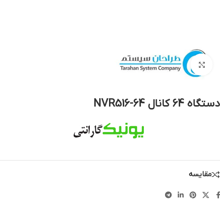
بزرگنمایی تصویر
دستگاه 64 کانال NVR516-64
مقایسه