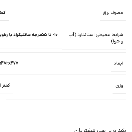
مصرف برق
کمتر ا
شرایط محیطی استاندارد (آب
و هوا)
ابعاد
131x482x477 میل
وزن
کمتر از 10 کیل
نقد و بررسی مشتریان