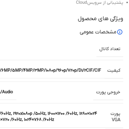
پشتیبانی از سرویس
Cloud
ویژگی های محصول
مشخصات عمومی
تعداد کانال
کیفیت
/6MP/5MP/4MP/3MP/1080p/960p/720p/D1/2CIF/CIF
خروجی پورت
/Audio
پورت
/60Hz, 1920x1080p /50Hz, 1600×1200 /60Hz, 1280×1024
0×720 /60Hz, 1024×768 /60Hz
VGA