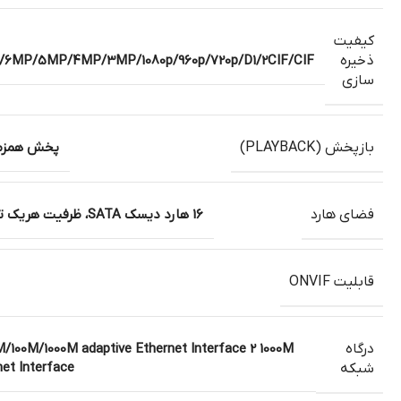
کیفیت
ذخیره
/6MP/5MP/4MP/3MP/1080p/960p/720p/D1/2CIF/CIF
سازی
بازپخش (PLAYBACK)
پخش همزمان 16 
فضای هارد
16 هارد دیسک SATA، ظرفیت هریک تا 10 ترابایت
قابلیت ONVIF
درگاه
/100M/1000M adaptive Ethernet Interface 2 1000M
et Interface
شبکه