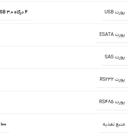
پورت USB
4 درگاه USB 3.0 پنل عقبی
پورت ESATA
پورت SAS
پورت RS232
پورت RS485
منبع تغذیه
100 ~ 240V AC