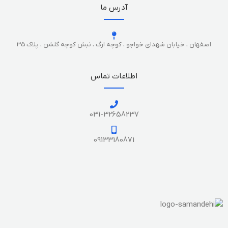
آدرس ما
اصفهان ، خیابان شهدای خواجو ، کوچه ارگ ، نبش کوچه گلشن ، پلاک 35
اطلاعات تماس
031-32658237
09133180871