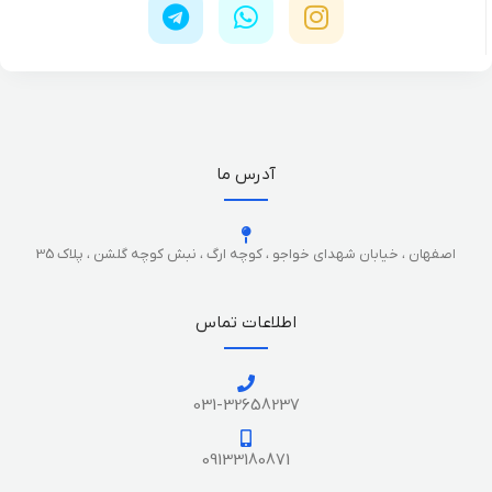
آدرس ما
اصفهان ، خیابان شهدای خواجو ، کوچه ارگ ، نبش کوچه گلشن ، پلاک 35
اطلاعات تماس
031-32658237
09133180871