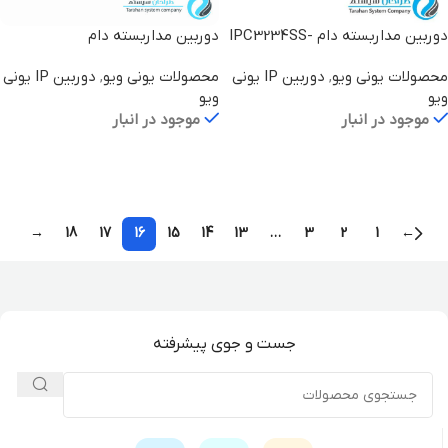
دوربین مداربسته دام IPC3234SS-
دوربین مداربسته دام
IPC3235ER3-DUVZ
DZK
محصولات یونی ویو
,
دوربین IP یونی
محصولات یونی ویو
,
دوربین IP یونی
ویو
ویو
موجود در انبار
موجود در انبار
اطلاعات بیشتر
اطلاعات بیشتر
→
18
17
16
15
14
13
…
3
2
1
←
جست و جوی پیشرفته