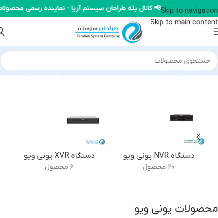
📢 کانال بله طراحان سیستم آریا - نماینده رسمی محصو
Skip to navigation
Skip to main content
خانه
/
محصولات یونی ویو
/
برگه 16
نمایش 181–192 از 212 نتیجه
دستگاه NVR یونی ویو
دستگاه XVR یونی ویو
20 محصول
6 محصول
محصولات یونی ویو