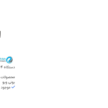
اطلاعات ب
دستگاه 64 کانال NVR308-64R-B
محصولات ی
یونی ویو
موجود د
اطلاعات ب