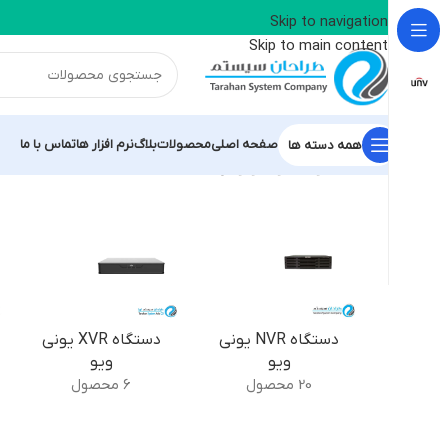
📢 کانال بله طراحان سیستم آریا - نماینده رسمی م
Skip to navigation
Skip to main content
صفحه اصلی
محصولات
بلاگ
نرم افزار ها
تماس با ما
همه دسته ها
خانه
/
محصولات یونی ویو
/
برگه 4
دستگاه NVR یونی
دستگاه XVR یونی
ویو
ویو
20 محصول
6 محصول