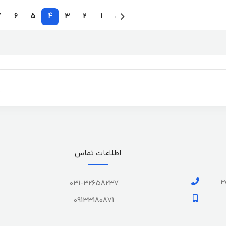
7
6
5
4
3
2
1
←
اطلاعات تماس
031-32658237
09133180871