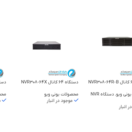
یشتر
دستگاه 64 کانال NVR308-64X
دستگاه 64 کا
ونی ویو
,
دستگاه NVR
محصولات یونی ویو
محص
موجود در انبار
م
ر انبار
اطلاعات بیشتر
اط
یشتر