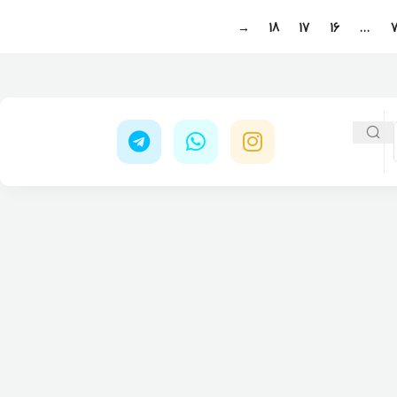
→
18
17
16
…