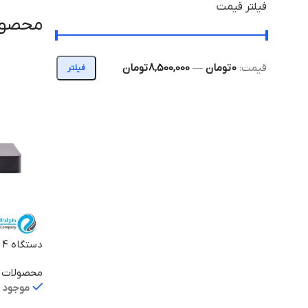
فیلتر قیمت
محصولا
قیمت:
0 تومان
—
8,500,000 تومان
فیلتر
دستگاه 4 کانال NVR301-04E
محصولات ی
موجود د