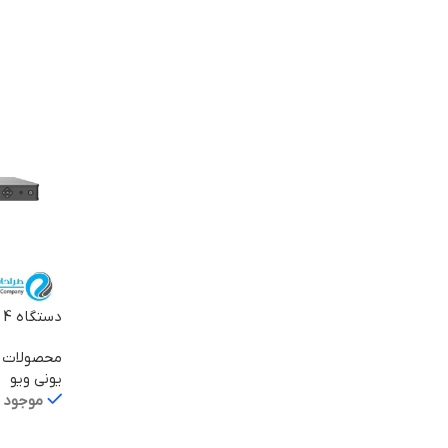
اطلاعات ب
دستگاه 4 کانال NVR304-16E-B
محصولات ی
یونی ویو
موجود د