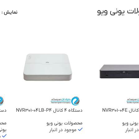
ت یونی ویو
نمایش
دستگاه 4 کانال NVR301-04LB-P4
دستگاه 4 کان
ونی ویو
محصولات یونی ویو
محص
یونی
ر انبار
موجود در انبار
م