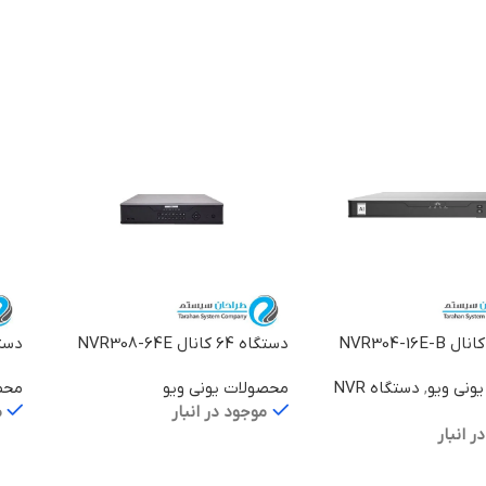
یشتر
اطلاعات بیشتر
اط
دستگاه 64 کانال NVR308-64E
دستگاه 64 ک
ونی ویو
,
دستگاه NVR
محصولات یونی ویو
محص
موجود در انبار
م
ر انبار
اطلاعات بیشتر
اط