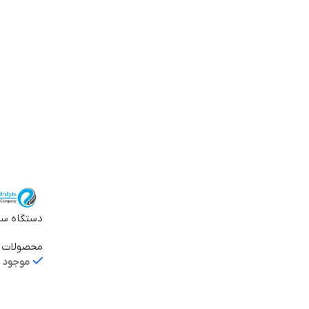
اطلاعات ب
T2GC-POE
محصولات ی
موجود د
اطلاعات ب