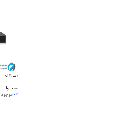
0T-POE-IN
محصولات ی
موجود د
اطلاعات ب