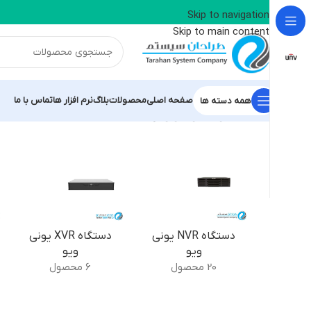
📢 کانال بله طراحان سیستم آریا - نماینده رسمی م
Skip to navigation
Skip to main content
صفحه اصلی
محصولات
بلاگ
نرم افزار ها
تماس با ما
همه دسته ها
خانه
/
محصولات یونی ویو
/
برگه 6
دستگاه NVR یونی
دستگاه XVR یونی
ویو
ویو
20 محصول
6 محصول