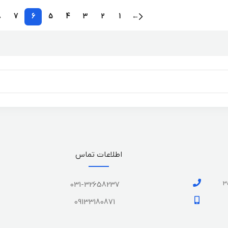
8
7
6
5
4
3
2
1
←
اطلاعات تماس
031-32658237
09133180871