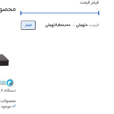
فیلتر قیمت
محصولا
قیمت:
0 تومان
—
8,500,000 تومان
فیلتر
دستگاه 8 کانال NVR302-08E-P8
محصولات ی
موجود د