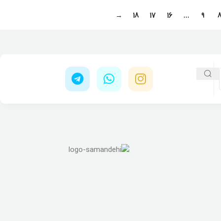
→
18
17
16
…
9