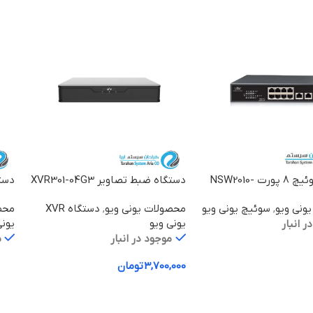
دستگاه سوئیچ 8 پورت NSW2010-
دستگاه ضبط تصاویر XVR301-04G3
دستگا
1
ونی ویو
,
سوئیچ یونی ویو
محصولات یونی ویو
,
دستگاه XVR
محص
یونی ویو
یونی
ر انبار
موجود در انبار
م
یشتر
3,700,000
تومان
اط
افزودن به سبد خرید