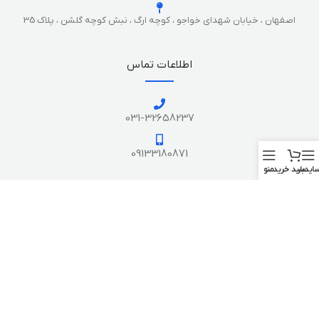
اصفهان ، خیابان شهدای خواجو ، کوچه ارگ ، نبش کوچه گلشن ، پلاک 35
اطلاعات تماس
031-32658237
09133180871
ایدبار
سبد خرید
منو