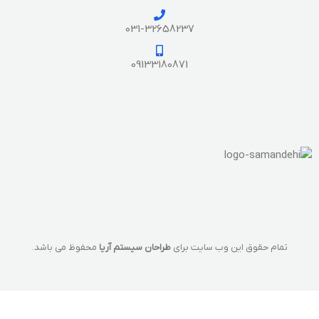
031-32658237
09133180871
تمام حقوق این وب سایت برای
طراحان سیستم آریا
محفوظ می باشد.